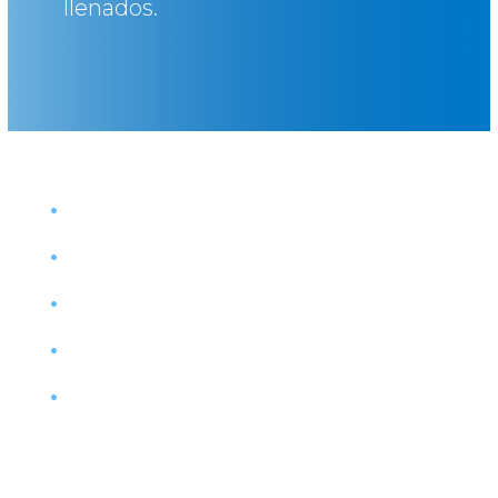
llenados.
Tratamiento rápido y eficaz.
Muy económico.
Desinfección total.
Ahorro en inversión de barricas.
Sistema totalmente ecológico.
Ideal para vinos que buscan este
distintivo.