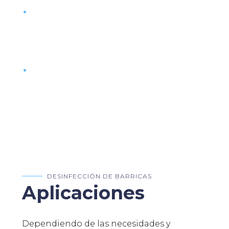
Se puede usar para la
desinfección de los tapones de
corcho antes de su uso.
Evita el uso del azufre quemado.
DESINFECCIÓN DE BARRICAS
Aplicaciones
Dependiendo de las necesidades y