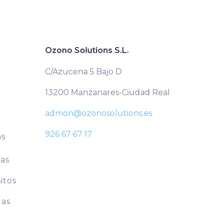
Ozono Solutions S.L.
C/Azucena 5 Bajo D
13200 Manzanares-Ciudad Real
admon@ozonosolutions.es
926 67 67 17
as
cas
itos
las