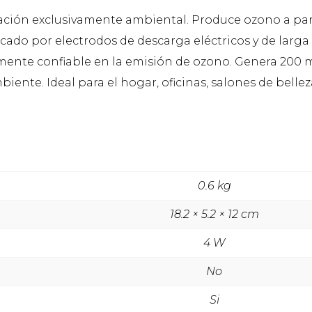
ón exclusivamente ambiental. Produce ozono a partir 
icado por electrodos de descarga eléctricos y de larg
mente confiable en la emisión de ozono. Genera 200 
iente. Ideal para el hogar, oficinas, salones de bellez
0.6 kg
18.2 × 5.2 × 12 cm
4 W
No
Si